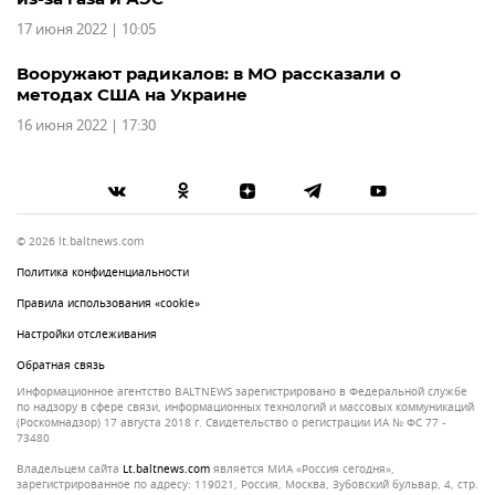
17 июня 2022 | 10:05
Вооружают радикалов: в МО рассказали о
методах США на Украине
16 июня 2022 | 17:30
© 2026 lt.baltnews.com
Политика конфиденциальности
Правила использования «cookie»
Настройки отслеживания
Обратная связь
Информационное агентство BALTNEWS зарегистрировано в Федеральной службе
по надзору в сфере связи, информационных технологий и массовых коммуникаций
(Роскомнадзор) 17 августа 2018 г. Свидетельство о регистрации ИА № ФС 77 -
73480
Владельцем сайта
lt.baltnews.com
является МИА «Россия сегодня»,
зарегистрированное по адресу: 119021, Россия, Москва, Зубовский бульвар, 4, стр.