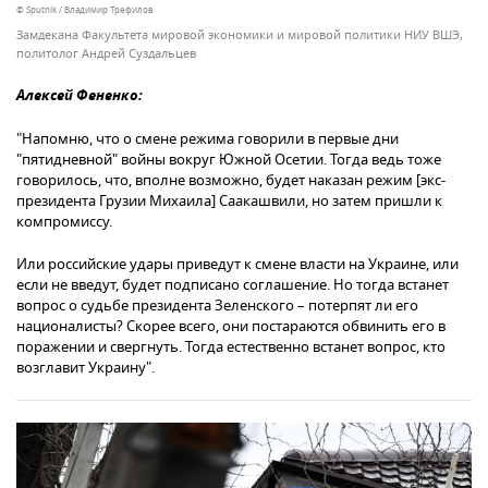
© Sputnik / Владимир Трефилов
Замдекана Факультета мировой экономики и мировой политики НИУ ВШЭ,
политолог Андрей Суздальцев
Алексей Фененко:
"Напомню, что о смене режима говорили в первые дни
"пятидневной" войны вокруг Южной Осетии. Тогда ведь тоже
говорилось, что, вполне возможно, будет наказан режим [экс-
президента Грузии Михаила] Саакашвили, но затем пришли к
компромиссу.
Или российские удары приведут к смене власти на Украине, или
если не введут, будет подписано соглашение. Но тогда встанет
вопрос о судьбе президента Зеленского – потерпят ли его
националисты? Скорее всего, они постараются обвинить его в
поражении и свергнуть. Тогда естественно встанет вопрос, кто
возглавит Украину".