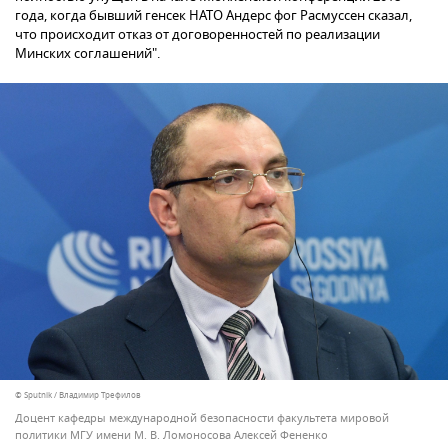
года, когда бывший генсек НАТО Андерс фог Расмуссен сказал,
что происходит отказ от договоренностей по реализации
Минских соглашений".
© Sputnik / Владимир Трефилов
Доцент кафедры международной безопасности факультета мировой
политики МГУ имени М. В. Ломоносова Алексей Фененко