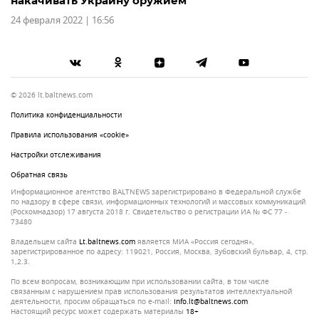
накачивать Украину оружием
24 февраля 2022 | 16:56
© 2026 lt.baltnews.com
Политика конфиденциальности
Правила использования «cookie»
Настройки отслеживания
Обратная связь
Информационное агентство BALTNEWS зарегистрировано в Федеральной службе
по надзору в сфере связи, информационных технологий и массовых коммуникаций
(Роскомнадзор) 17 августа 2018 г. Свидетельство о регистрации ИА № ФС 77 -
73480
Владельцем сайта
lt.baltnews.com
является МИА «Россия сегодня»,
зарегистрированное по адресу: 119021, Россия, Москва, Зубовский бульвар, 4, стр.
1,2.3.
По всем вопросам, возникающим при использовании сайта, в том числе
связанным с нарушением прав использования результатов интеллектуальной
деятельности, просим обращаться по e-mail:
info.lt@baltnews.com
Настоящий ресурс может содержать материалы
18+