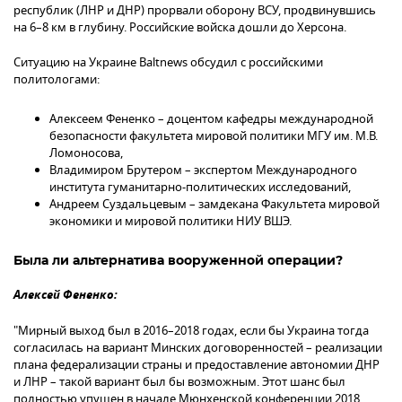
республик (ЛНР и ДНР) прорвали оборону ВСУ, продвинувшись
на 6–8 км в глубину. Российские войска дошли до Херсона.
Ситуацию на Украине Baltnews обсудил с российскими
политологами:
Алексеем Фененко – доцентом кафедры международной
безопасности факультета мировой политики МГУ им. М.В.
Ломоносова,
Владимиром Брутером – экспертом Международного
института гуманитарно-политических исследований,
Андреем Суздальцевым – замдекана Факультета мировой
экономики и мировой политики НИУ ВШЭ.
Была ли альтернатива вооруженной операции?
Алексей Фененко:
"Мирный выход был в 2016–2018 годах, если бы Украина тогда
согласилась на вариант Минских договоренностей – реализации
плана федерализации страны и предоставление автономии ДНР
и ЛНР – такой вариант был бы возможным. Этот шанс был
полностью упущен в начале Мюнхенской конференции 2018