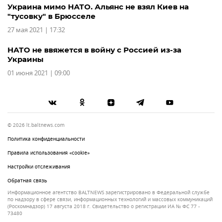
Украина мимо НАТО. Альянс не взял Киев на
"тусовку" в Брюсселе
27 мая 2021 | 17:32
НАТО не ввяжется в войну с Россией из-за
Украины
01 июня 2021 | 09:00
© 2026 lt.baltnews.com
Политика конфиденциальности
Правила использования «cookie»
Настройки отслеживания
Обратная связь
Информационное агентство BALTNEWS зарегистрировано в Федеральной службе
по надзору в сфере связи, информационных технологий и массовых коммуникаций
(Роскомнадзор) 17 августа 2018 г. Свидетельство о регистрации ИА № ФС 77 -
73480