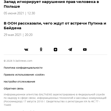
Запад игнорирует нарушения прав человека в
Польше
05 июня 2021 | 12:30
В ООН рассказали, чего ждут от встречи Путина и
Байдена
29 мая 2021 | 20:20
© 2026 lt.baltnews.com
Политика конфиденциальности
Правила использования «cookie»
Настройки отслеживания
Обратная связь
Информационное агентство BALTNEWS зарегистрировано в Федеральной службе
по надзору в сфере связи, информационных технологий и массовых коммуникаций
(Роскомнадзор) 17 августа 2018 г. Свидетельство о регистрации ИА № ФС 77 -
73480