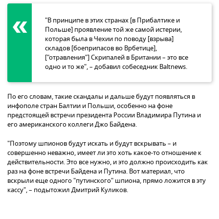
"В принципе в этих странах [в Прибалтике и
Польше] проявление той же самой истерии,
которая была в Чехии по поводу [взрыва]
складов [боеприпасов во Врбетице],
["отравления"] Скрипалей в Британии – это все
одно и то же", – добавил собеседник Baltnews.
По его словам, такие скандалы и дальше будут появляться в
инфополе стран Балтии и Польши, особенно на фоне
предстоящей встречи президента России Владимира Путина и
его американского коллеги Джо Байдена.
"Поэтому шпионов будут искать и будут вскрывать – и
совершенно неважно, имеет ли это хоть какое-то отношение к
действительности. Это все нужно, и это должно происходить как
раз на фоне встречи Байдена и Путина. Вот материал, что
вскрыли еще одного "путинского" шпиона, прямо ложится в эту
кассу", – подытожил Дмитрий Куликов.