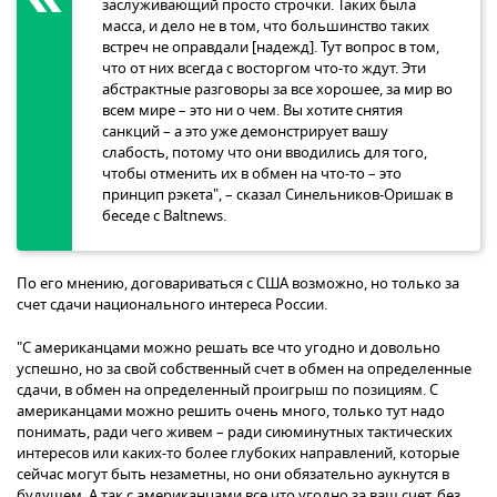
заслуживающий просто строчки. Таких была
масса, и дело не в том, что большинство таких
встреч не оправдали [надежд]. Тут вопрос в том,
что от них всегда с восторгом что-то ждут. Эти
абстрактные разговоры за все хорошее, за мир во
всем мире – это ни о чем. Вы хотите снятия
санкций – а это уже демонстрирует вашу
слабость, потому что они вводились для того,
чтобы отменить их в обмен на что-то – это
принцип рэкета", – сказал Синельников-Оришак в
беседе с Baltnews.
По его мнению, договариваться с США возможно, но только за
счет сдачи национального интереса России.
"С американцами можно решать все что угодно и довольно
успешно, но за свой собственный счет в обмен на определенные
сдачи, в обмен на определенный проигрыш по позициям. С
американцами можно решить очень много, только тут надо
понимать, ради чего живем – ради сиюминутных тактических
интересов или каких-то более глубоких направлений, которые
сейчас могут быть незаметны, но они обязательно аукнутся в
будущем. А так с американцами все что угодно за ваш счет, без