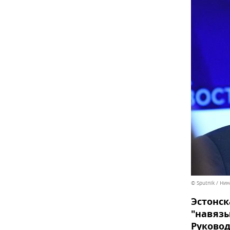
© Sputnik / Ни
Эстонск
"навязы
Руковод