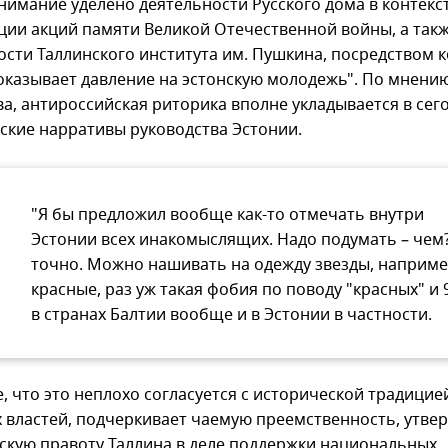
нимание уделено деятельности Русского дома в контекс
ции акций памяти Великой Отечественной войны, а так
ости Таллинского института им. Пушкина, посредством 
оказывает давление на эстонскую молодежь". По мнени
а, антироссийская риторика вполне укладывается в се
ские нарративы руководства Эстонии.
"Я бы предложил вообще как-то отмечать внутри
Эстонии всех инакомыслящих. Надо подумать – чем? 
точно. Можно нашивать на одежду звезды, наприме
красные, раз уж такая фобия по поводу "красных" и 
в странах Балтии вообще и в Эстонии в частности.
, что это неплохо согласуется с исторической традицие
х властей, подчеркивает чаемую преемственность, утве
скую правоту Таллина в деле поддержки национальных