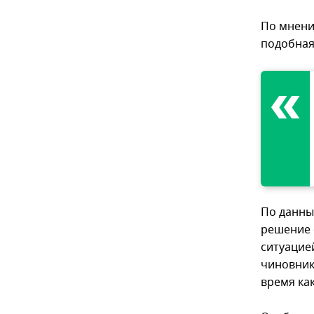
По мнени
подобная 
По данны
решение о
ситуацией
чиновник
время ка