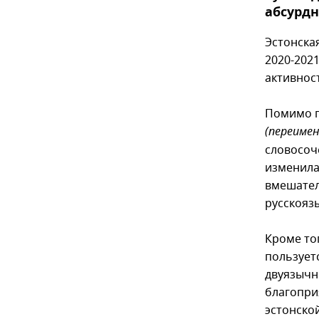
абсурдн
Эстонска
2020-202
активнос
Помимо п
(переимен
словосоч
изменила
вмешател
русскояз
Кроме то
пользует
двуязычн
благоприя
эстонско