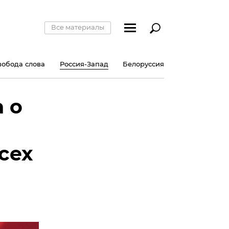
Все материалы
вобода слова
Россия-Запад
Белоруссия
 о
сех