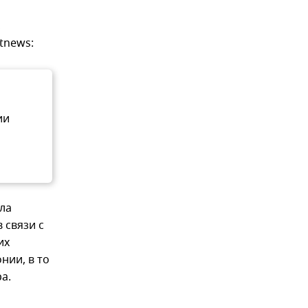
,
tnews:
ии
ла
 связи с
их
нии, в то
а.