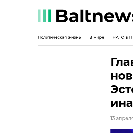
Политическая жизнь
В мире
НАТО в П
Гла
нов
Эст
ин
13 апреля