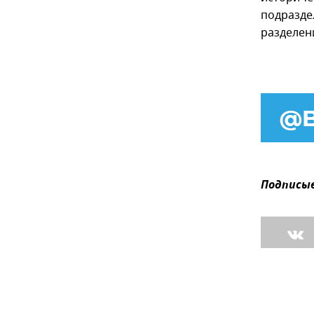
подразде
разделен
Подписыв