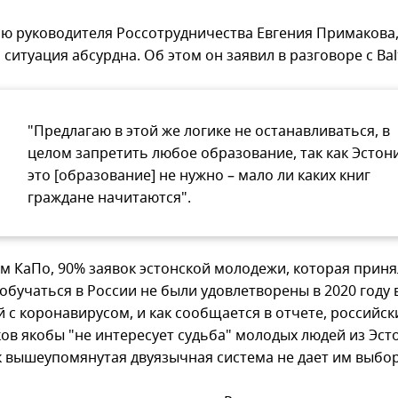
ю руководителя Россотрудничества Евгения Примакова
ситуация абсурдна. Об этом он заявил в разговоре с Bal
"Предлагаю в этой же логике не останавливаться, в
целом запретить любое образование, так как Эстон
это [образование] не нужно – мало ли каких книг
граждане начитаются".
м КаПо, 90% заявок эстонской молодежи, которая приня
бучаться в России не были удовлетворены в 2020 году в
 с коронавирусом, и как сообщается в отчете, российск
ов якобы "не интересует судьба" молодых людей из Эсто
к вышеупомянутая двуязычная система не дает им выбор