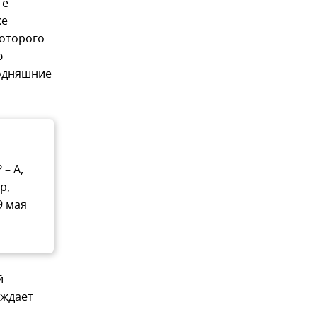
те
же
которого
ю
годняшние
– А,
р,
9 мая
й
рждает