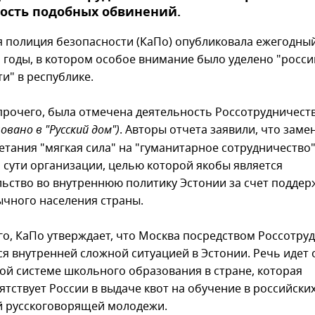
ость подобных обвинений.
я полиция безопасности (КаПо) опубликовала ежегодный
1 годы, в котором особое внимание было уделено "росс
ти" в республике.
рочего, была отмечена деятельность Россотрудничест
овано в "Русский дом")
. Авторы отчета заявили, что заме
етания "мягкая сила" на "гуманитарное сотрудничество"
 сути организации, целью которой якобы является
ьство во внутреннюю политику Эстонии за счет поддер
ычного населения страны.
го, КаПо утверждает, что Москва посредством Россотру
ся внутренней сложной ситуацией в Эстонии. Речь идет 
ой системе школьного образования в стране, которая
тствует России в выдаче квот на обучение в российских
й русскоговорящей молодежи.