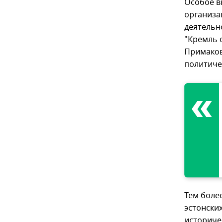
Особое в
организа
деятельн
"Кремль 
Примаков
политиче
Тем более
эстонски
историче