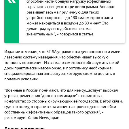
способен нести боевую нагрузку эффективных
взрывчатых веществ в три килограмма. Аппарат
развивает весьма приличную для таких
устройств скорость – до 130 километров в час и
может находиться в воздухе до 30 минут. Это
делает радиус его действия весьма
значительным", – говорится в статье.
Издание отмечает, что БПЛА управляется дистанционно и имеет
лазерную систему наведения, что обеспечивает высокую
точность поражения. Из-за малозаметности обнаружить такой
дрон практически невозможно, и противнику необходима
специализированная аппаратура, которую сложно достать в
полевых условиях.
"Военные в России понимают, что для нее существует высокая
угроза применения "дронов-камикадзе" в возможных
конфликтах со стороны окружающих ее государств. В этой связи,
судя по всему, в стране взята линия на производство линейки
собственных эффективных образцов такого оружия", –
резюмирует Yahoo News Japan.
Дроны-камикадзе