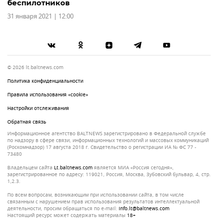
беспилотников
31 января 2021 | 12:00
© 2026 lt.baltnews.com
Политика конфиденциальности
Правила использования «cookie»
Настройки отслеживания
Обратная связь
Информационное агентство BALTNEWS зарегистрировано в Федеральной службе
по надзору в сфере связи, информационных технологий и массовых коммуникаций
(Роскомнадзор) 17 августа 2018 г. Свидетельство о регистрации ИА № ФС 77 -
73480
Владельцем сайта
lt.baltnews.com
является МИА «Россия сегодня»,
зарегистрированное по адресу: 119021, Россия, Москва, Зубовский бульвар, 4, стр.
1,2.3.
По всем вопросам, возникающим при использовании сайта, в том числе
связанным с нарушением прав использования результатов интеллектуальной
деятельности, просим обращаться по e-mail:
info.lt@baltnews.com
Настоящий ресурс может содержать материалы
18+