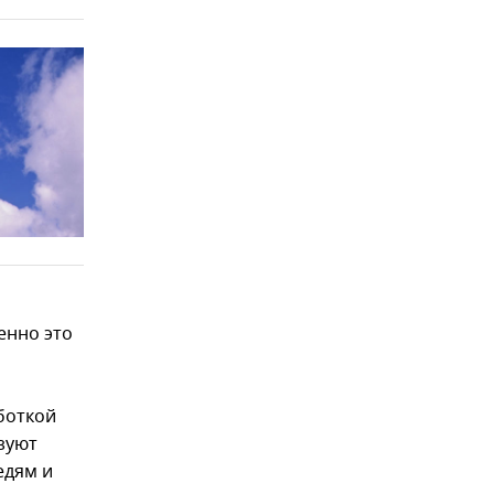
енно это
боткой
ьзуют
едям и