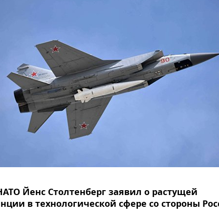
НАТО Йенс Столтенберг заявил о растущей
нции в технологической сфере со стороны Рос