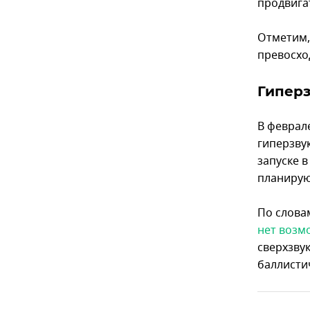
продвига
Отметим,
превосхо
Гипер
В феврал
гиперзву
запуске 
планирую
По слова
нет возм
сверхзву
баллистич