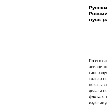
Русски
России
пуск р
По его с
авиацион
гиперзву
только н
показывае
делали п
флота, о
изделие 