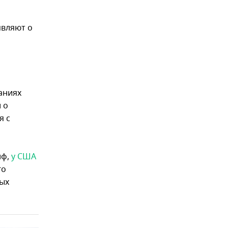
являют о
аниях
 о
я с
лф,
у США
го
ных