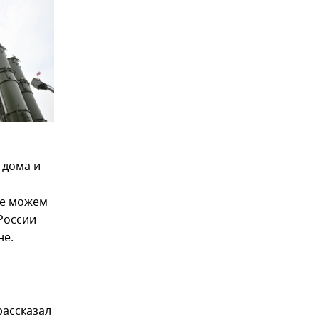
 дома и
не можем
России
не.
рассказал