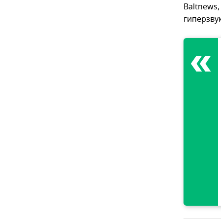
Baltnews,
гиперзву