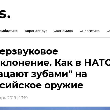
рибалтике
Коронавирус
Экономика
Энергетика
С
ерзвуковое
клонение. Как в НАТ
ацают зубами" на
сийское оружие
ря 2019 | 13:19