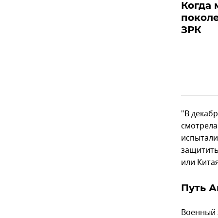
Когда 
покол
ЗРК
"В декабр
смотрела
испытали 
защитить
или Китая
Путь 
Военный 