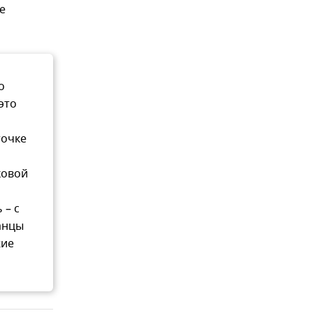
е
о
это
точке
ковой
 – с
анцы
жие