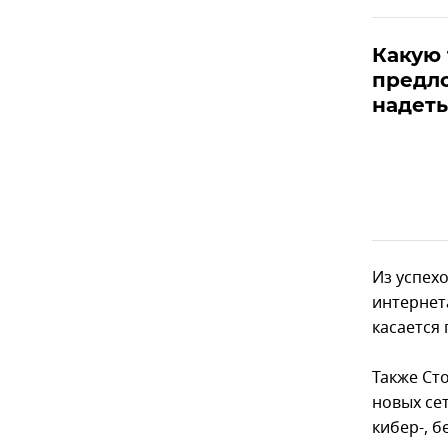
Какую 
предл
надеть
Из успех
интернет
касается
Также Ст
новых сет
кибер-, 