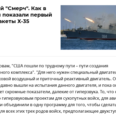
й "Смерч". Как в
 показали первый
акеты Х-35
ловам, "США пошли по трудному пути – пути создания
ного комплекса". "Для него нужен специальный двигате
ковой воздушный и приточный реактивный двигатель. 
едавно вышли на испытания данного двигателя, и пока о
т скромные показатели, далекие от гиперзвука. То, что
о гиперзвуковым проектам для сухопутных войск, для ав
ни объединили в одну программу для того, чтобы сделат
для всех этих трех родов войск, предполагающее двухст