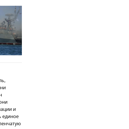
ль,
Они
н
 они
иации и
ь единое
упенчатую