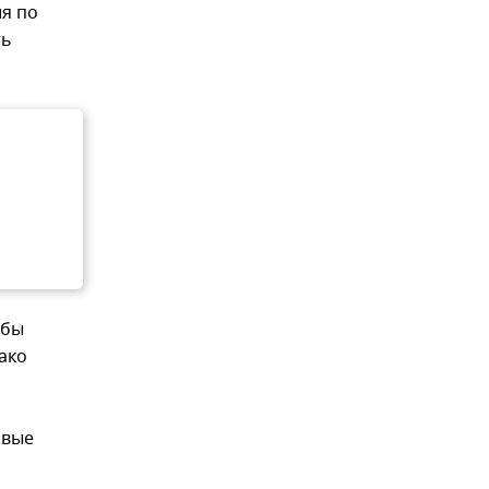
я по
ть
обы
ако
овые