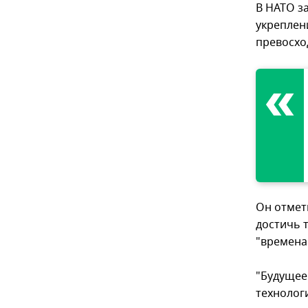
В НАТО з
укреплен
превосхо
Он отмети
достичь 
"времена
"Будущее
технологи