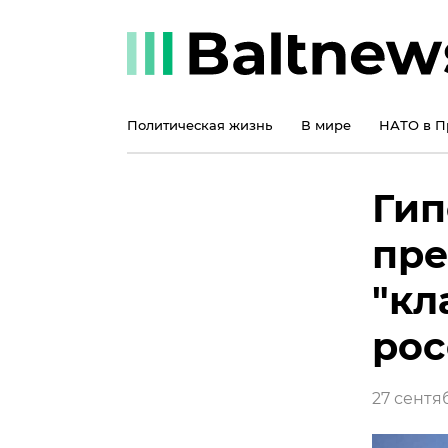
Политическая жизнь
В мире
НАТО в П
Гип
пре
"кл
рос
27 сентяб