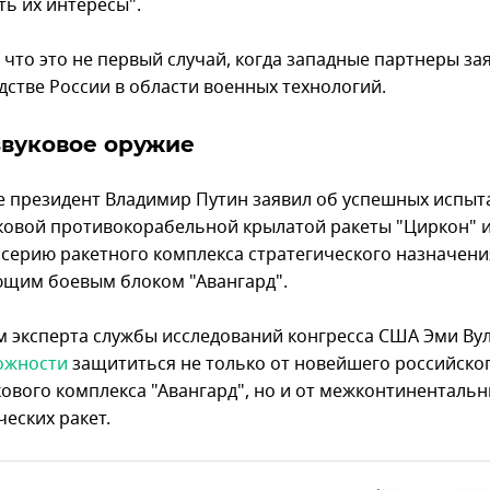
ть их интересы".
 что это не первый случай, когда западные партнеры за
дстве России в области военных технологий.
звуковое оружие
е президент Владимир Путин заявил об успешных испыт
ковой противокорабельной крылатой ракеты "Циркон" и
в серию ракетного комплекса стратегического назначени
щим боевым блоком "Авангард".
м эксперта службы исследований конгресса США Эми Ву
ожности
защититься не только от новейшего российско
кового комплекса "Авангард", но и от межконтиненталь
еских ракет.