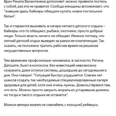
Врач Рената Валантинене дополняет: можно привезти постель
с собой, раз эта не нравится. Сообща женщины вспоминают, что
"жившие здесь байкеры обещали купить новое постельное
белье".
Так и стараются выживать в лагере летнего детского отдыха –
байкеры что-то обещают, рыбаки, охотники, просто добрые
люди. Только власть ничего не обещает. Именно потому, что
летний детский отдых выведен за рамки ее компетенции. Так
сказать, не положено тратить рабочее время на решение
несущественных вопросов.
Тем временем профсоюзные чиновники, в частности, Регина
Дапшите, бьют в колокола: без инвестиций невозможно
сохранить даже остатки системы, дошедшие до сегодняшнего
дня. Она говорит: "Ситуация быстро ухудшается. Совсем нет
шансов создать так необходимые специализированные лагеря
здоровья для детей, хотя они очень нужны. Довольствуемся тем,
что есть. Можно просто закрыть морально устаревшие домики,
но тогда и такого отдыха не останется".
Мнение автора может не совпадать с позицией редакции.