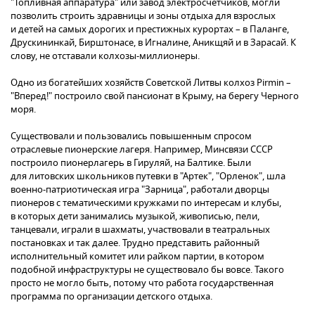
"Топливная аппаратура" или завод электросчетчиков, могли
позволить строить здравницы и зоны отдыха для взрослых
и детей на самых дорогих и престижных курортах – в Паланге,
Друскининкай, Бирштонасе, в Игналине, Аникщяй и в Зарасай. К
слову, не отставали колхозы-миллионеры.
Одно из богатейших хозяйств Советской Литвы колхоз Pirmin –
"Вперед!" построило свой пансионат в Крыму, на берегу Черного
моря.
Существовали и пользовались повышенным спросом
отраслевые пионерские лагеря. Например, Минсвязи СССР
построило пионерлагерь в Гируляй, на Балтике. Были
для литовских школьников путевки в "Артек", "Орленок", шла
военно-патриотическая игра "Зарница", работали дворцы
пионеров с тематическими кружками по интересам и клубы,
в которых дети занимались музыкой, живописью, пели,
танцевали, играли в шахматы, участвовали в театральных
постановках и так далее. Трудно представить районный
исполнительный комитет или райком партии, в котором
подобной инфраструктуры не существовало бы вовсе. Такого
просто не могло быть, потому что работа государственная
программа по организации детского отдыха.