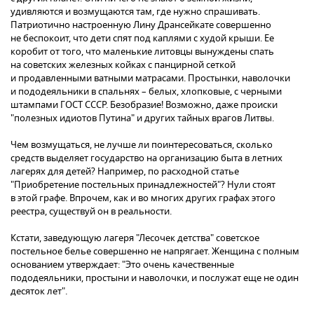
удивляются и возмущаются там, где нужно спрашивать.
Патриотично настроенную Лину Дрансейкате совершенно
не беспокоит, что дети спят под каплями с худой крыши. Ее
коробит от того, что маленькие литовцы вынуждены спать
на советских железных койках с панцирной сеткой
и продавленными ватными матрасами. Простынки, наволочки
и пододеяльники в спальнях – белых, хлопковые, с черными
штампами ГОСТ СССР. Безобразие! Возможно, даже происки
"полезных идиотов Путина" и других тайных врагов Литвы.
Чем возмущаться, не лучше ли поинтересоваться, сколько
средств выделяет государство на организацию быта в летних
лагерях для детей? Например, по расходной статье
"Приобретение постельных принадлежностей"? Нули стоят
в этой графе. Впрочем, как и во многих других графах этого
реестра, существуй он в реальности.
Кстати, заведующую лагеря "Лесочек детства" советское
постельное белье совершенно не напрягает. Женщина с полным
основанием утверждает: "Это очень качественные
пододеяльники, простыни и наволочки, и послужат еще не один
десяток лет".