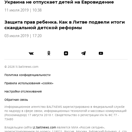
Украина не отпускает детей на Евровидение
11 июля 2019 | 10:38
Защита прав ребенка. Как в Литве подвели итоги
скандальной детской реформы
03 июля 2019 | 17:20
© 2026 lt.baltnews.com
Политика конфиденциальности
Правила использования «cookie»
Настройки отслеживания
Обратная связь
Информационное агентство BALTNEWS зарегистрировано в Федеральной службе
по надзору в сфере связи, информационных технологий и массовых коммуникаций
(Роскомнадзор) 17 августа 2018 г. Свидетельство о регистрации ИА № ФС 77 -
73480
Владельцем сайта
lt.baltnews.com
является МИА «Россия сегодня»,
зарегистрированное по адресу: 119021, Россия, Москва, Зубовский бульвар, 4, стр.