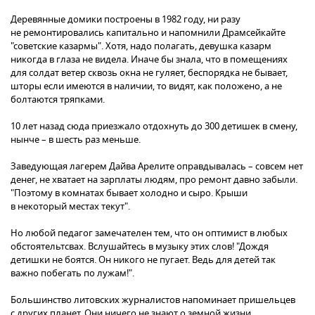
Деревянные домики построены в 1982 году, ни разу
не ремонтировались капитально и напомнили Драмсейкайте
"советские казармы". Хотя, надо полагать, девушка казарм
никогда в глаза не видела. Иначе бы знала, что в помещениях
для солдат ветер сквозь окна не гуляет, беспорядка не бывает,
шторы если имеются в наличии, то видят, как положено, а не
болтаются тряпками.
10 лет назад сюда приезжало отдохнуть до 300 детишек в смену,
нынче – в шесть раз меньше.
Заведующая лагерем Дайва Арелите оправдывалась – совсем нет
денег, не хватает на зарплаты людям, про ремонт давно забыли.
"Поэтому в комнатах бывает холодно и сыро. Крыши
в некоторый местах текут".
Но любой педагог замечателен тем, что он оптимист в любых
обстоятельтсвах. Вслушайтесь в музыку этих слов! "Дождя
детишки не боятся. Он никого не пугает. Ведь для детей так
важно побегать по лужам!".
Большинство литовских журналистов напоминает пришельцев
с других планет. Они ничего не знают о земной жизни,