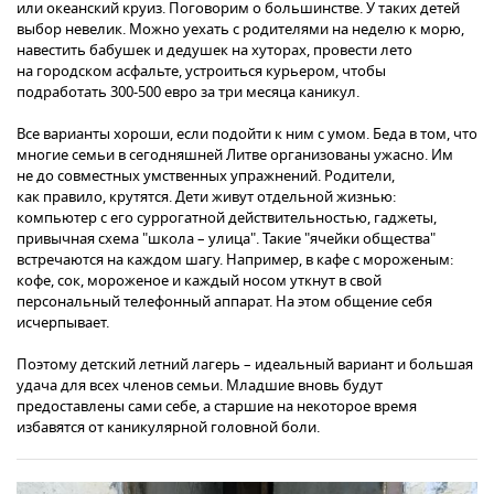
или океанский круиз. Поговорим о большинстве. У таких детей
выбор невелик. Можно уехать с родителями на неделю к морю,
навестить бабушек и дедушек на хуторах, провести лето
на городском асфальте, устроиться курьером, чтобы
подработать 300-500 евро за три месяца каникул.
Все варианты хороши, если подойти к ним с умом. Беда в том, что
многие семьи в сегодняшней Литве организованы ужасно. Им
не до совместных умственных упражнений. Родители,
как правило, крутятся. Дети живут отдельной жизнью:
компьютер с его суррогатной действительностью, гаджеты,
привычная схема "школа – улица". Такие "ячейки общества"
встречаются на каждом шагу. Например, в кафе с мороженым:
кофе, сок, мороженое и каждый носом уткнут в свой
персональный телефонный аппарат. На этом общение себя
исчерпывает.
Поэтому детский летний лагерь – идеальный вариант и большая
удача для всех членов семьи. Младшие вновь будут
предоставлены сами себе, а старшие на некоторое время
избавятся от каникулярной головной боли.