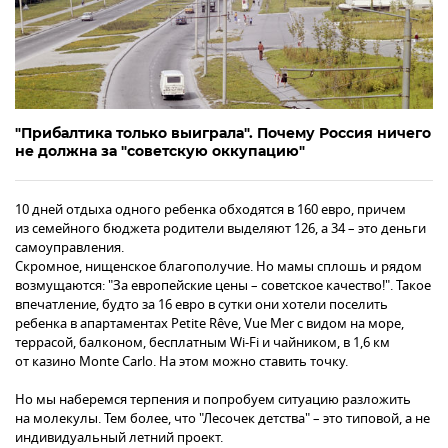
"Прибалтика только выиграла". Почему Россия ничего
не должна за "советскую оккупацию"
10 дней отдыха одного ребенка обходятся в 160 евро, причем
из семейного бюджета родители выделяют 126, а 34 – это деньги
самоуправления.
Скромное, нищенское благополучие. Но мамы сплошь и рядом
возмущаются: "За европейские цены – советское качество!". Такое
впечатление, будто за 16 евро в сутки они хотели поселить
ребенка в апартаментах Petite Rêve, Vue Mer с видом на море,
террасой, балконом, бесплатным Wi-Fi и чайником, в 1,6 км
от казино Monte Carlo. На этом можно ставить точку.
Но мы наберемся терпения и попробуем ситуацию разложить
на молекулы. Тем более, что "Лесочек детства" – это типовой, а не
индивидуальный летний проект.