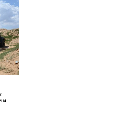
к
и и