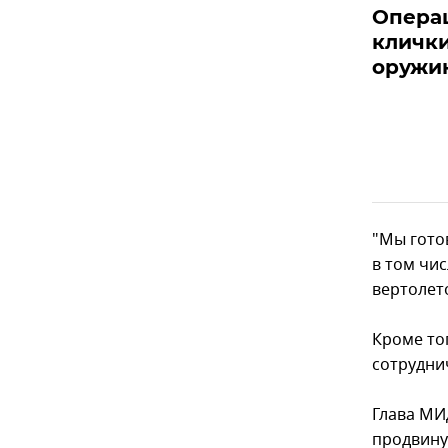
Операц
кличк
оружи
"Мы гото
в том чис
вертолето
Кроме то
сотрудни
Глава МИ
продвину