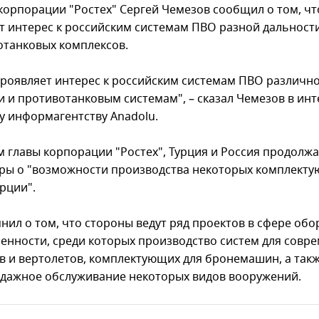
скорпорации "Ростех" Сергей Чемезов сообщил о том, чт
т интерес к российским системам ПВО разной дальност
отанковых комплексов.
проявляет интерес к российским системам ПВО различн
и и противотанковым системам", – сказал Чемезов в ин
у информагентству Anadolu.
м главы корпорации "Ростех", Турция и Россия продолжа
ры о "возможности производства некоторых комплект
урции".
нил о том, что стороны ведут ряд проектов в сфере об
нности, среди которых производство систем для совр
в и вертолетов, комплектующих для бронемашин, а так
дажное обслуживание некоторых видов вооружений.