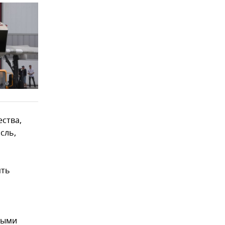
ства,
сль,
ять
ными