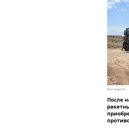
РИА Новости
После н
ракетны
приобре
против