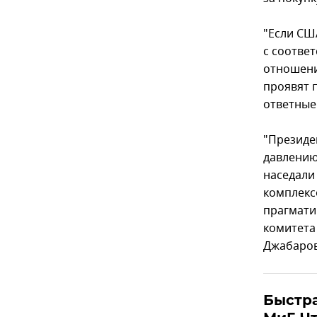
"Если СШ
с соотве
отношени
проявят 
ответные
"Президе
давлению
наседали 
комплекс
прагмати
комитета
Джабаро
Быстра