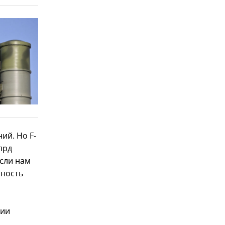
ий. Но F-
лрд
если нам
бность
ции