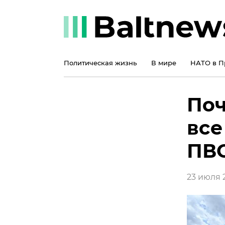
Политическая жизнь
В мире
НАТО в П
Поч
все
ПВ
23 июля 2