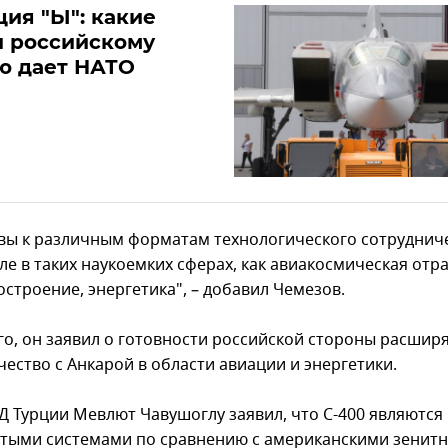
ия "Ы": какие
и российскому
ю дает НАТО
вы к различным форматам технологического сотрудниче
ле в таких наукоемких сферах, как авиакосмическая отра
строение, энергетика", – добавил Чемезов.
го, он заявил о готовности российской стороны расшир
чество с Анкарой в области авиации и энергетики.
Д Турции Мевлют Чавушоглу заявил, что С-400 являются
тыми системами по сравнению с американскими зенит