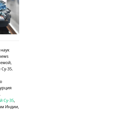
 наук
news
лемой,
Су-35.
ю
Турция
,
й Су-35
,
ам Индии,