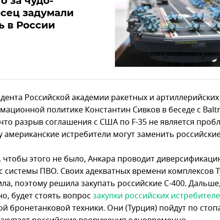
то за чудо-
сец задумали
ь в России
дента Российской академии ракетных и артиллерийских
мационной политике Константин Сивков в беседе с Balt
 что разрыв соглашения с США по F-35 не является проб
у американские истребители могут заменить российские 
о, чтобы этого не было, Анкара проводит диверсификаци
 с системы ПВО. Своих адекватных времени комплексов 
ила, поэтому решила закупать российские С-400. Дальше
но, будет стоять вопрос
закупки российских истребителе
ой бронетанковой техники. Они (Турция) пойдут по стоп