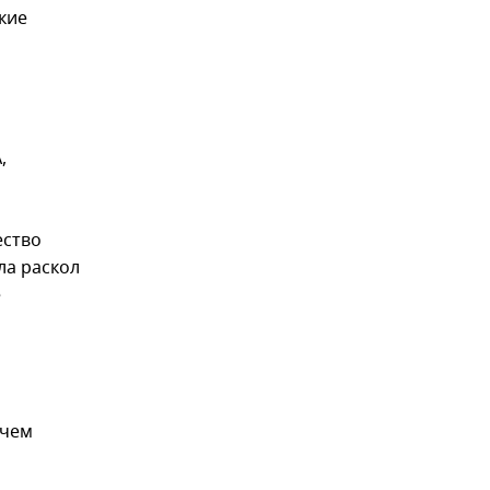
кие
,
ество
ла раскол
е
 чем