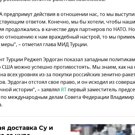
А предпримут действия в отношении нас, то мы выступ
тствующим ответом. Конечно, мы бы хотели, чтобы наш
я продолжались в качестве двух партнеров по НАТО. Но
по отношению к нам враждебный настрой, то мы приме
 меры", – отметил глава МИД Турции.
нт Турции Реджеп Эрдоган показал западным политикам
 США можно успешно противостоять. Мы знаем, как на 
на всех уровнях из-за покупки российских зенитно-раке
ов. Эрдоган отстоял свое право, и он исходил из совер
чной истории", – заявлял
RT
первый заместитель предсе
 по международным делам Совета Федерации Владимир
в.
я доставка Су и