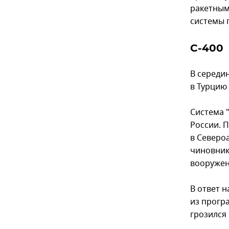
ракетным
системы 
С-400
В середи
в Турцию
Система 
России. 
в Северо
чиновник
вооружен
В ответ 
из прогр
грозился 