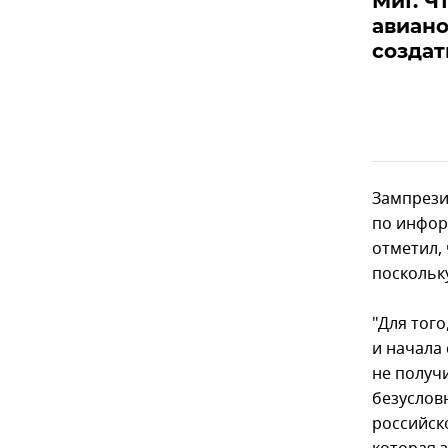
МиГ. Ч
авиано
создат
Зампрези
по инфор
отметил,
поскольк
"Для тог
и начала
не получ
безуслов
российск