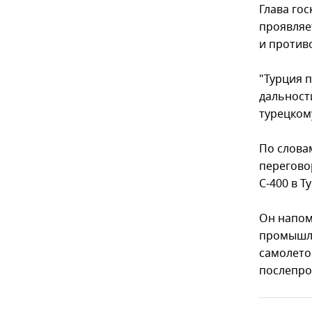
Глава го
проявляе
и против
"Турция 
дальност
турецком
По слова
перегово
С-400 в Т
Он напом
промышле
самолето
послепро