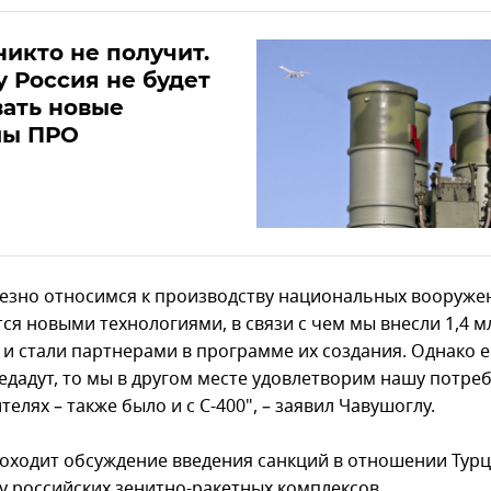
никто не получит.
 Россия не будет
ать новые
мы ПРО
езно относимся к производству национальных вооружен
ся новыми технологиями, в связи с чем мы внесли 1,4 м
 и стали партнерами в программе их создания. Однако 
редадут, то мы в другом месте удовлетворим нашу потре
телях – также было и с С-400", – заявил Чавушоглу.
оходит обсуждение введения санкций в отношении Тур
ку российских зенитно-ракетных комплексов.