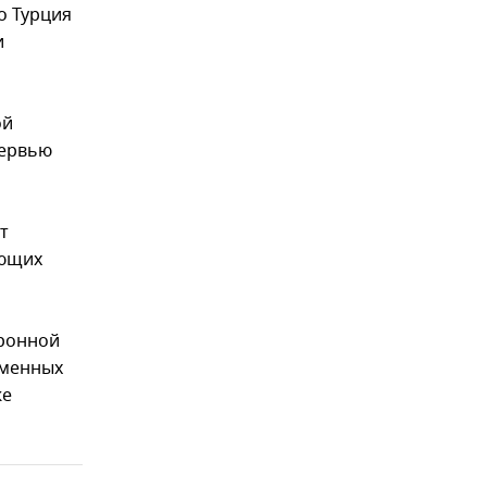
о Турция
и
ой
тервью
т
ующих
оронной
еменных
же