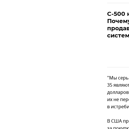
С-500 
Почему
продав
систе
"Мы серь
35 являют
долларов
их не пе
в истреби
В США пр
за покуп