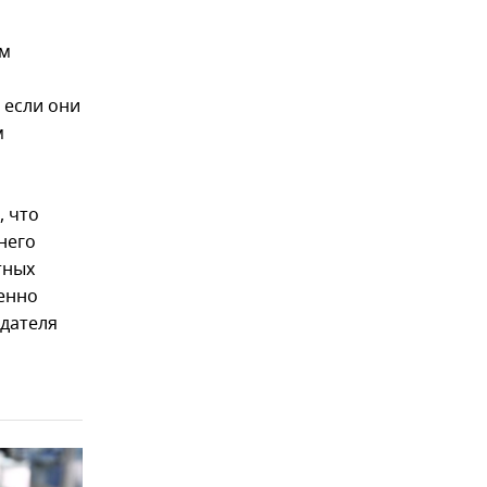
им
и
 если они
м
, что
него
тных
шенно
дателя